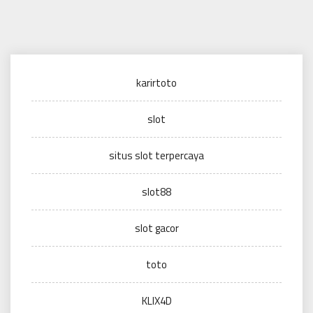
karirtoto
slot
situs slot terpercaya
slot88
slot gacor
toto
KLIX4D