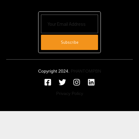
Subscribe
Copyright 2024.
PHANTOMPBN
Privacy Policy