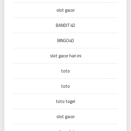
slot gacor
BANDIT4D
BINGO4D
slot gacor hari ini
toto
toto
toto togel
slot gacor